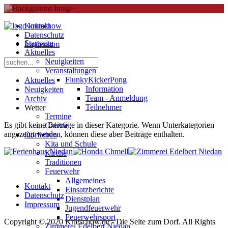
Kontakt
Datenschutz
Startseite
Impressum
Aktuelles
Neuigkeiten
Veranstaltungen
FlunkyKickerPong
Aktuelles
Information
Neuigkeiten
Team - Anmeldung
Archiv
Teilnehmer
Wetter
Termine
Es gibt keine Beiträge in dieser Kategorie. Wenn Unterkategorien
Galerie
angezeigt werden, können diese aber Beiträge enthalten.
Dorfleben
Kita und Schule
Kirche
Traditionen
Feuerwehr
Allgemeines
Kontakt
Einsatzberichte
Datenschutz
Dienstplan
Impressum
Jugendfeuerwehr
Feuerwehrsport
Copyright © 2020 Krieschow.de - Die Seite zum Dorf. All Rights
Zimmerei Edelbert Niedan