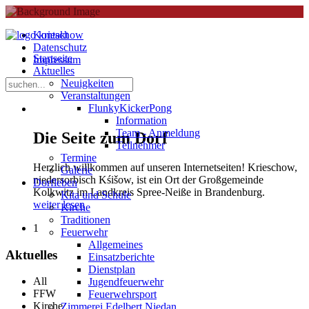
Kontakt
Datenschutz
Startseite
Impressum
Aktuelles
Neuigkeiten
Veranstaltungen
FlunkyKickerPong
Information
Team - Anmeldung
Die Seite zum Dorf
Teilnehmer
Termine
Herzlich willkommen auf unseren Internetseiten! Krieschow,
Galerie
niedersorbisch Kśišow, ist ein Ort der Großgemeinde
Dorfleben
Kolkwitz im Landkreis Spree-Neiße in Brandenburg.
Kita und Schule
weiter lesen
Kirche
Traditionen
1
Feuerwehr
Allgemeines
Aktuelles
Einsatzberichte
Dienstplan
All
Jugendfeuerwehr
FFW
Feuerwehrsport
Kirche
Zimmerei Edelbert Niedan