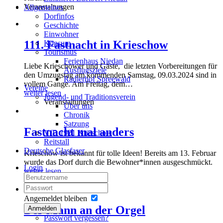
Veranstaltungen
Allgemeines
Dorfinfos
Geschichte
Einwohner
111. Fastnacht in Krieschow
Konsum
Tourismus
Ferienhaus Niedan
Liebe Krieschower und Gäste, die letzten Vorbereitungen für
Ausflugsziele
den Umzugstag am kommenden Samstag, 09.03.2024 sind in
Radlerhof Spreewald
vollem Gange. Am Freitag, dem
…
Vereine
weiter lesen
Jugend- und Traditionsverein
Veranstaltungen
Über uns
Chronik
Satzung
Fastnacht mal anders
VfB 1921 Krieschow
Reitstall
Deutsche Glasfaser
Krieschow ist bekannt für tolle Ideen! Bereits am 13. Februar
wurde das Dorf durch die Bewohner*innen ausgeschmückt.
Login
weiter lesen
Veranstaltungen
Angemeldet bleiben
Der Mann an der Orgel
Anmelden
Passwort vergessen?