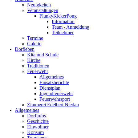
Neuigkeiten
Veranstaltungen
FlunkyKickerPong
Information
Team - Anmeldung
Teilnehmer
Termine
Galerie
Dorfleben
Kita und Schule
Kirche
Traditionen
Feuerwehr
Allgemeines
Einsatzberichte
Dienstplan
Jugendfeuerwehr
Feuerwehrsport
Zimmerei Edelbert Niedan
Allgemeines
Dorfinfos
Geschichte
Einwohner
Konsum
Tourismus