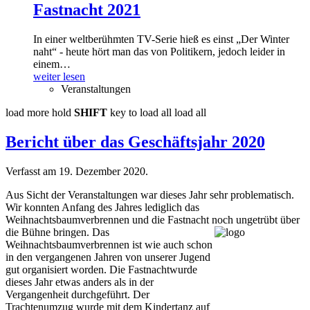
Fastnacht 2021
In einer weltberühmten TV-Serie hieß es einst „Der Winter
naht“ - heute hört man das von Politikern, jedoch leider in
einem
…
weiter lesen
Veranstaltungen
load more
hold
SHIFT
key to load all
load all
Bericht über das Geschäftsjahr 2020
Verfasst am
19. Dezember 2020
.
Aus Sicht der
Veranstaltungen war dieses Jahr sehr problematisch.
Wir
konnten Anfang des Jahres lediglich das
Weihnachtsbaumverbrennen und die Fastnacht
noch
ungetrübt
über
die Bühne bringen.
Das
Weihnachtsbaumverbrennen ist wie auch schon
in den vergangenen Jahren von unserer Jugend
gut organisiert worden.
Die
Fa
s
tnacht
wurde
dieses Jahr etwas anders als in der
Vergangenheit
durchgeführt
. Der
Trachtenumzug wurde mit dem Kindertanz auf